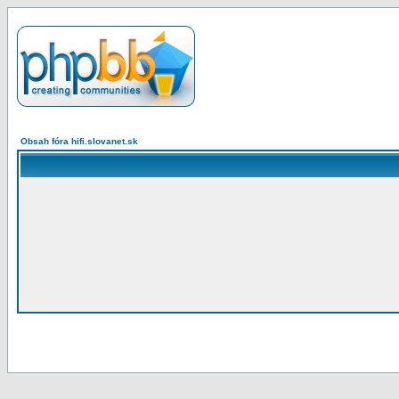
Obsah fóra hifi.slovanet.sk