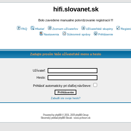
hifi.slovanet.sk
Bolo zavedene manualne potvrdzovanie registracii !!!
FAQ
Hľadať
Zoznam užívateľov
Užívateľské skupiny
Registr
Nastavenia
Súkromné správy
Prihlásenie
Zadajte prosím Vaše užívateľské meno a heslo
Užívateľ:
Heslo:
Prihlásiť automaticky pri ďalšej návšteve:
Zabudli ste svoje heslo?
Powered by
phpBB
© 2001, 2005 phpBB Group
Slovenský preklad
phpBB Slovak
-
www.pcforum.sk