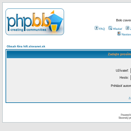
Bolo zaved
FAQ
Hľadať
Nastav
Obsah fóra hifi.slovanet.sk
Zadajte prosím
Užívateľ:
Heslo:
Prihlásiť auto
Za
Powered 
Slovenský p