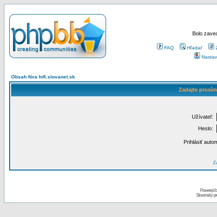
Bolo zaved
FAQ
Hľadať
Nastav
Obsah fóra hifi.slovanet.sk
Zadajte prosím
Užívateľ:
Heslo:
Prihlásiť auto
Za
Powered 
Slovenský p