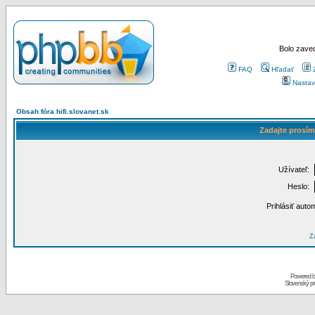
Bolo zaved
FAQ
Hľadať
Nastav
Obsah fóra hifi.slovanet.sk
Zadajte prosím
Užívateľ:
Heslo:
Prihlásiť auto
Za
Powered 
Slovenský p