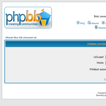
Bolo zaved
FAQ
Hľadať
Nastav
Obsah fóra hifi.slovanet.sk
Zadajte prosím
Užívateľ:
Heslo:
Prihlásiť auto
Za
Powered 
Slovenský p