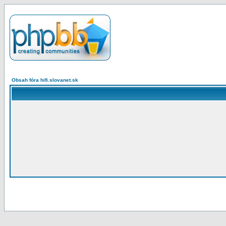
Obsah fóra hifi.slovanet.sk