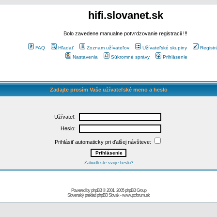
hifi.slovanet.sk
Bolo zavedene manualne potvrdzovanie registracii !!!
FAQ
Hľadať
Zoznam užívateľov
Užívateľské skupiny
Registr
Nastavenia
Súkromné správy
Prihlásenie
Zadajte prosím Vaše užívateľské meno a heslo
Užívateľ:
Heslo:
Prihlásiť automaticky pri ďalšej návšteve:
Zabudli ste svoje heslo?
Powered by
phpBB
© 2001, 2005 phpBB Group
Slovenský preklad
phpBB Slovak
-
www.pcforum.sk