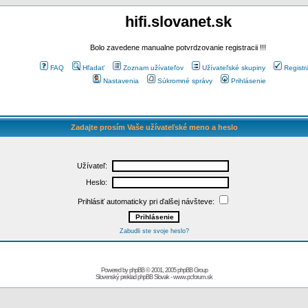
hifi.slovanet.sk
Bolo zavedene manualne potvrdzovanie registracii !!!
FAQ
Hľadať
Zoznam užívateľov
Užívateľské skupiny
Registr
Nastavenia
Súkromné správy
Prihlásenie
Zadajte prosím Vaše užívateľské meno a heslo
Užívateľ:
Heslo:
Prihlásiť automaticky pri ďalšej návšteve:
Zabudli ste svoje heslo?
Powered by
phpBB
© 2001, 2005 phpBB Group
Slovenský preklad
phpBB Slovak
-
www.pcforum.sk