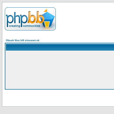
Obsah fóra hifi.slovanet.sk