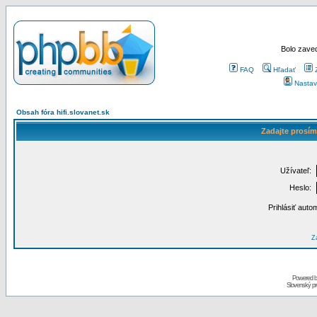
Bolo zaved
FAQ
Hľadať
Nastav
Obsah fóra hifi.slovanet.sk
Zadajte prosím
Užívateľ:
Heslo:
Prihlásiť auto
Za
Powered 
Slovenský p