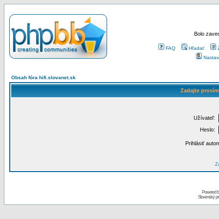
Bolo zaved
FAQ
Hľadať
Nastav
Obsah fóra hifi.slovanet.sk
Zadajte prosím
Užívateľ:
Heslo:
Prihlásiť auto
Za
Powered 
Slovenský p