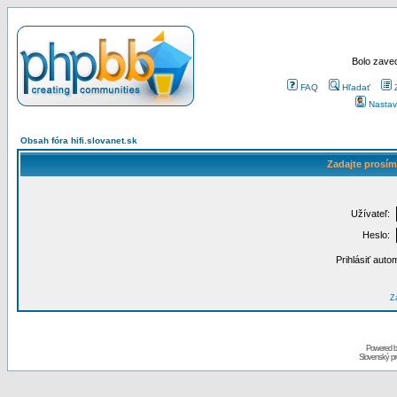
Bolo zaved
FAQ
Hľadať
Nastav
Obsah fóra hifi.slovanet.sk
Zadajte prosím
Užívateľ:
Heslo:
Prihlásiť auto
Za
Powered 
Slovenský p