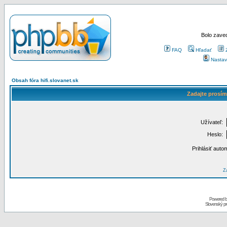
Bolo zaved
FAQ
Hľadať
Nastav
Obsah fóra hifi.slovanet.sk
Zadajte prosím
Užívateľ:
Heslo:
Prihlásiť auto
Za
Powered 
Slovenský p