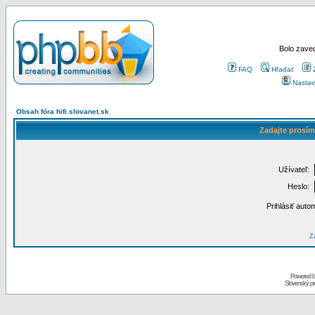
Bolo zaved
FAQ
Hľadať
Nastav
Obsah fóra hifi.slovanet.sk
Zadajte prosím
Užívateľ:
Heslo:
Prihlásiť auto
Za
Powered 
Slovenský p