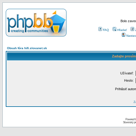
Bolo zaved
FAQ
Hľadať
Nastav
Obsah fóra hifi.slovanet.sk
Zadajte prosím
Užívateľ:
Heslo:
Prihlásiť auto
Za
Powered 
Slovenský p