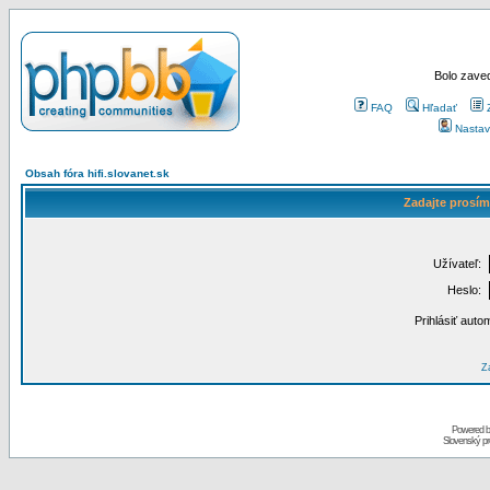
Bolo zaved
FAQ
Hľadať
Nastav
Obsah fóra hifi.slovanet.sk
Zadajte prosím
Užívateľ:
Heslo:
Prihlásiť auto
Za
Powered 
Slovenský p