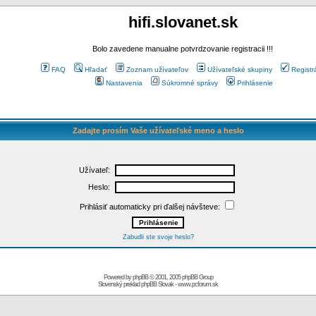
hifi.slovanet.sk
Bolo zavedene manualne potvrdzovanie registracii !!!
FAQ
Hľadať
Zoznam užívateľov
Užívateľské skupiny
Registr
Nastavenia
Súkromné správy
Prihlásenie
Zadajte prosím Vaše užívateľské meno a heslo
Užívateľ:
Heslo:
Prihlásiť automaticky pri ďalšej návšteve:
Zabudli ste svoje heslo?
Powered by
phpBB
© 2001, 2005 phpBB Group
Slovenský preklad
phpBB Slovak
-
www.pcforum.sk