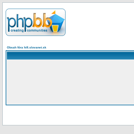
Obsah fóra hifi.slovanet.sk