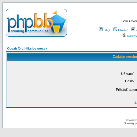
Bolo zaved
FAQ
Hľadať
Nastav
Obsah fóra hifi.slovanet.sk
Zadajte prosím
Užívateľ:
Heslo:
Prihlásiť auto
Za
Powered 
Slovenský p