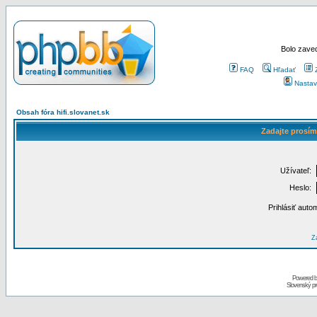
Bolo zaved
FAQ
Hľadať
Nastav
Obsah fóra hifi.slovanet.sk
Zadajte prosím
Užívateľ:
Heslo:
Prihlásiť auto
Za
Powered 
Slovenský p