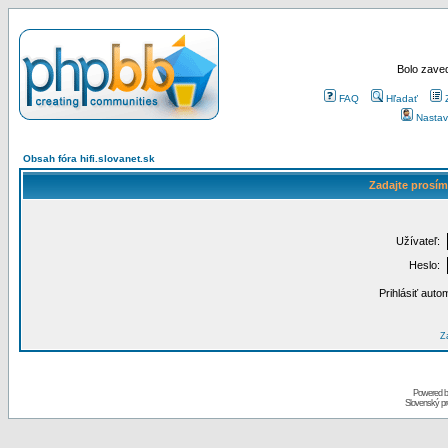
Bolo zaved
FAQ
Hľadať
Nastav
Obsah fóra hifi.slovanet.sk
Zadajte prosím
Užívateľ:
Heslo:
Prihlásiť auto
Za
Powered 
Slovenský p