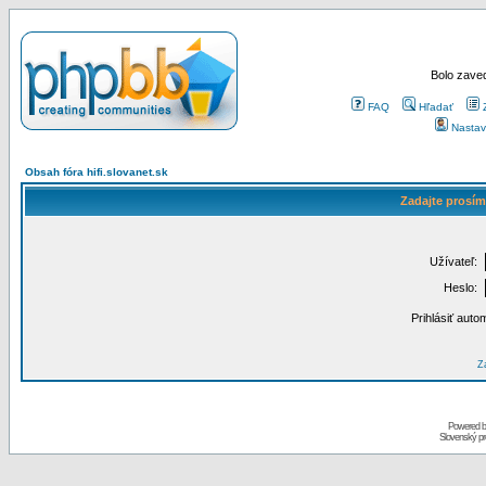
Bolo zaved
FAQ
Hľadať
Nastav
Obsah fóra hifi.slovanet.sk
Zadajte prosím
Užívateľ:
Heslo:
Prihlásiť auto
Za
Powered 
Slovenský p