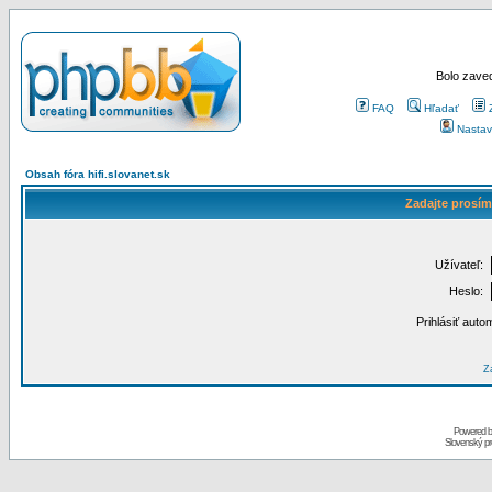
Bolo zaved
FAQ
Hľadať
Nastav
Obsah fóra hifi.slovanet.sk
Zadajte prosím
Užívateľ:
Heslo:
Prihlásiť auto
Za
Powered 
Slovenský p