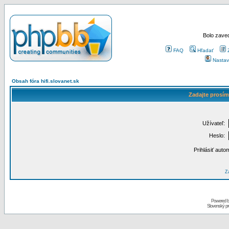
Bolo zaved
FAQ
Hľadať
Nastav
Obsah fóra hifi.slovanet.sk
Zadajte prosím
Užívateľ:
Heslo:
Prihlásiť auto
Za
Powered 
Slovenský p