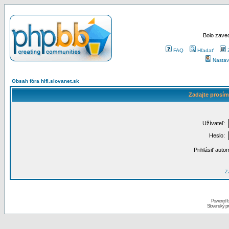
Bolo zaved
FAQ
Hľadať
Nastav
Obsah fóra hifi.slovanet.sk
Zadajte prosím
Užívateľ:
Heslo:
Prihlásiť auto
Za
Powered 
Slovenský p