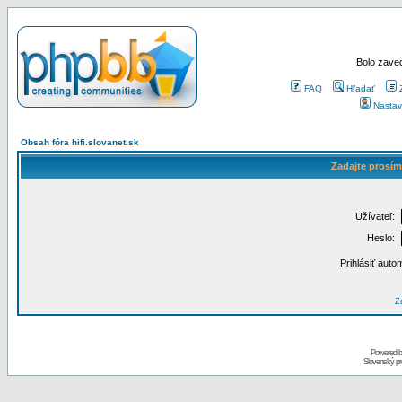
Bolo zaved
FAQ
Hľadať
Nastav
Obsah fóra hifi.slovanet.sk
Zadajte prosím
Užívateľ:
Heslo:
Prihlásiť auto
Za
Powered 
Slovenský p