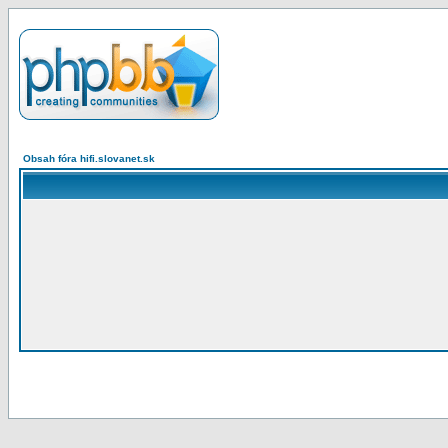
Obsah fóra hifi.slovanet.sk