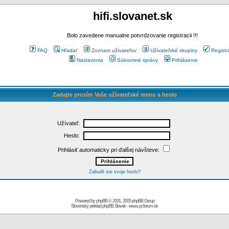
hifi.slovanet.sk
Bolo zavedene manualne potvrdzovanie registracii !!!
FAQ
Hľadať
Zoznam užívateľov
Užívateľské skupiny
Registr
Nastavenia
Súkromné správy
Prihlásenie
Zadajte prosím Vaše užívateľské meno a heslo
Užívateľ:
Heslo:
Prihlásiť automaticky pri ďalšej návšteve:
Zabudli ste svoje heslo?
Powered by
phpBB
© 2001, 2005 phpBB Group
Slovenský preklad
phpBB Slovak
-
www.pcforum.sk