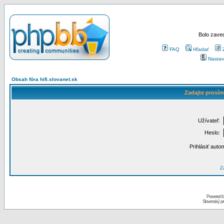
Bolo zaved
FAQ
Hľadať
Nastav
Obsah fóra hifi.slovanet.sk
Zadajte prosím
Užívateľ:
Heslo:
Prihlásiť auto
Za
Powered 
Slovenský p