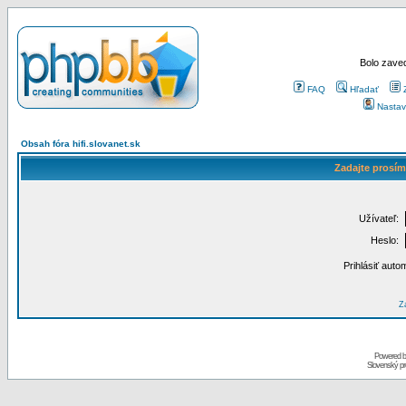
Bolo zaved
FAQ
Hľadať
Nastav
Obsah fóra hifi.slovanet.sk
Zadajte prosím
Užívateľ:
Heslo:
Prihlásiť auto
Za
Powered 
Slovenský p