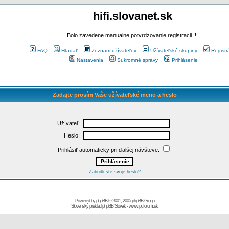
hifi.slovanet.sk
Bolo zavedene manualne potvrdzovanie registracii !!!
FAQ
Hľadať
Zoznam užívateľov
Užívateľské skupiny
Registr
Nastavenia
Súkromné správy
Prihlásenie
Zadajte prosím Vaše užívateľské meno a heslo
Užívateľ:
Heslo:
Prihlásiť automaticky pri ďalšej návšteve:
Zabudli ste svoje heslo?
Powered by
phpBB
© 2001, 2005 phpBB Group
Slovenský preklad
phpBB Slovak
-
www.pcforum.sk