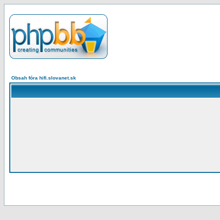
Obsah fóra hifi.slovanet.sk