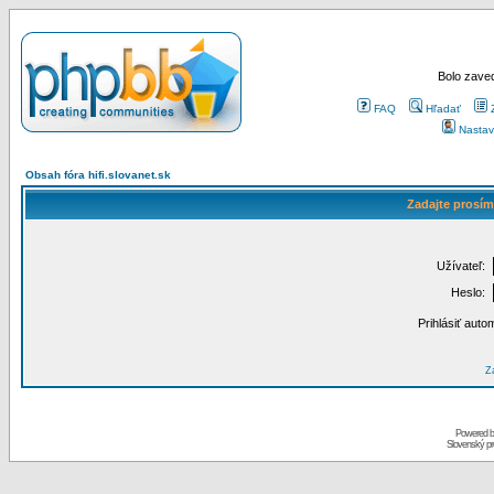
Bolo zaved
FAQ
Hľadať
Nastav
Obsah fóra hifi.slovanet.sk
Zadajte prosím
Užívateľ:
Heslo:
Prihlásiť auto
Za
Powered 
Slovenský p