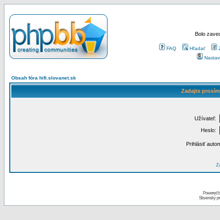
Bolo zaved
FAQ
Hľadať
Nastav
Obsah fóra hifi.slovanet.sk
Zadajte prosím
Užívateľ:
Heslo:
Prihlásiť auto
Za
Powered 
Slovenský p