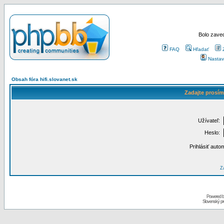
Bolo zaved
FAQ
Hľadať
Nastav
Obsah fóra hifi.slovanet.sk
Zadajte prosím
Užívateľ:
Heslo:
Prihlásiť auto
Za
Powered 
Slovenský p