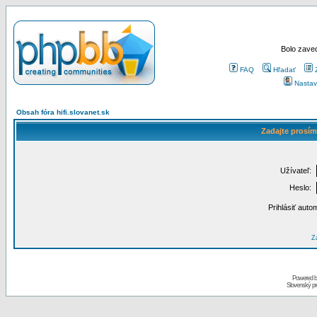
Bolo zaved
FAQ
Hľadať
Nastav
Obsah fóra hifi.slovanet.sk
Zadajte prosím
Užívateľ:
Heslo:
Prihlásiť auto
Za
Powered 
Slovenský p