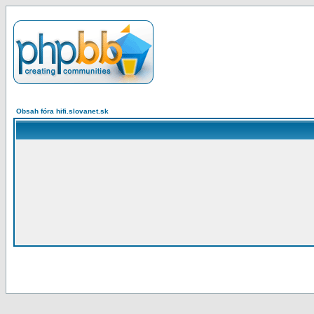
Obsah fóra hifi.slovanet.sk