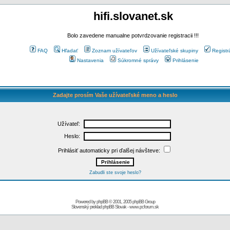
hifi.slovanet.sk
Bolo zavedene manualne potvrdzovanie registracii !!!
FAQ
Hľadať
Zoznam užívateľov
Užívateľské skupiny
Registr
Nastavenia
Súkromné správy
Prihlásenie
Zadajte prosím Vaše užívateľské meno a heslo
Užívateľ:
Heslo:
Prihlásiť automaticky pri ďalšej návšteve:
Zabudli ste svoje heslo?
Powered by
phpBB
© 2001, 2005 phpBB Group
Slovenský preklad
phpBB Slovak
-
www.pcforum.sk