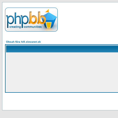
Obsah fóra hifi.slovanet.sk