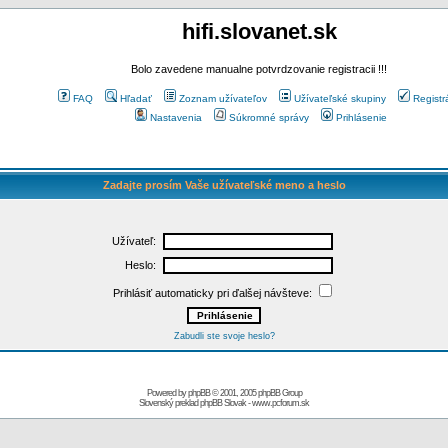
hifi.slovanet.sk
Bolo zavedene manualne potvrdzovanie registracii !!!
FAQ
Hľadať
Zoznam užívateľov
Užívateľské skupiny
Registr
Nastavenia
Súkromné správy
Prihlásenie
Zadajte prosím Vaše užívateľské meno a heslo
Užívateľ:
Heslo:
Prihlásiť automaticky pri ďalšej návšteve:
Zabudli ste svoje heslo?
Powered by
phpBB
© 2001, 2005 phpBB Group
Slovenský preklad
phpBB Slovak
-
www.pcforum.sk