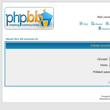
Bolo zaved
FAQ
Hľadať
Nastav
Obsah fóra hifi.slovanet.sk
Zadajte prosím
Užívateľ:
Heslo:
Prihlásiť auto
Za
Powered 
Slovenský p