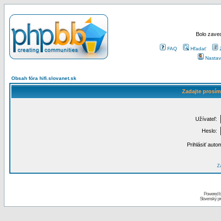
Bolo zaved
FAQ
Hľadať
Nastav
Obsah fóra hifi.slovanet.sk
Zadajte prosím
Užívateľ:
Heslo:
Prihlásiť auto
Za
Powered 
Slovenský p