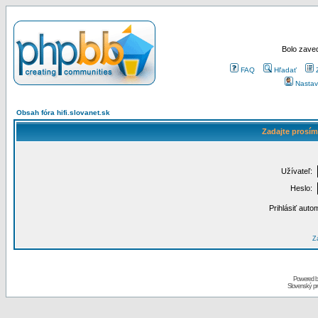
Bolo zaved
FAQ
Hľadať
Nastav
Obsah fóra hifi.slovanet.sk
Zadajte prosím
Užívateľ:
Heslo:
Prihlásiť auto
Za
Powered 
Slovenský p