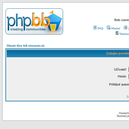
Bolo zaved
FAQ
Hľadať
Nastav
Obsah fóra hifi.slovanet.sk
Zadajte prosím
Užívateľ:
Heslo:
Prihlásiť auto
Za
Powered 
Slovenský p