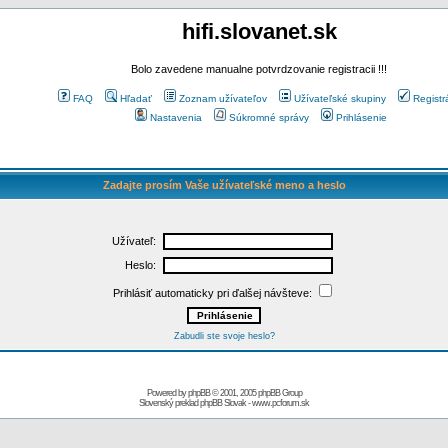
hifi.slovanet.sk
Bolo zavedene manualne potvrdzovanie registracii !!!
FAQ
Hľadať
Zoznam užívateľov
Užívateľské skupiny
Registr
Nastavenia
Súkromné správy
Prihlásenie
Zadajte prosím Vaše užívateľské meno a heslo
Užívateľ:
Heslo:
Prihlásiť automaticky pri ďalšej návšteve:
Zabudli ste svoje heslo?
Powered by
phpBB
© 2001, 2005 phpBB Group
Slovenský preklad
phpBB Slovak
-
www.pcforum.sk