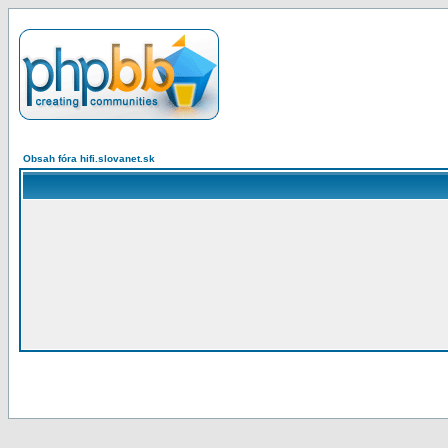
Obsah fóra hifi.slovanet.sk