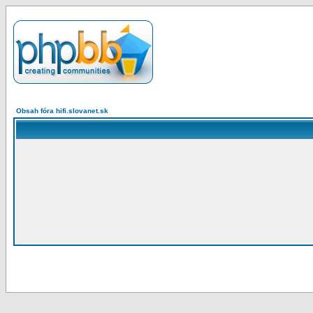
Obsah fóra hifi.slovanet.sk