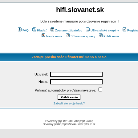
hifi.slovanet.sk
Bolo zavedene manualne potvrdzovanie registracii !!!
FAQ
Hľadať
Zoznam užívateľov
Užívateľské skupiny
Registr
Nastavenia
Súkromné správy
Prihlásenie
Zadajte prosím Vaše užívateľské meno a heslo
Užívateľ:
Heslo:
Prihlásiť automaticky pri ďalšej návšteve:
Zabudli ste svoje heslo?
Powered by
phpBB
© 2001, 2005 phpBB Group
Slovenský preklad
phpBB Slovak
-
www.pcforum.sk