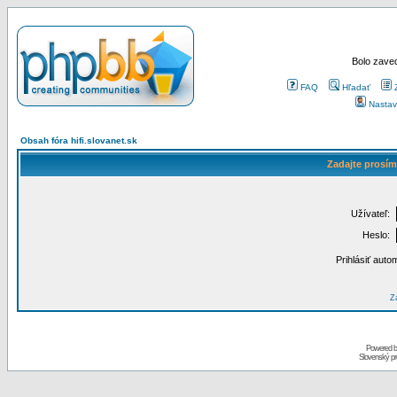
Bolo zaved
FAQ
Hľadať
Nastav
Obsah fóra hifi.slovanet.sk
Zadajte prosím
Užívateľ:
Heslo:
Prihlásiť auto
Za
Powered 
Slovenský p