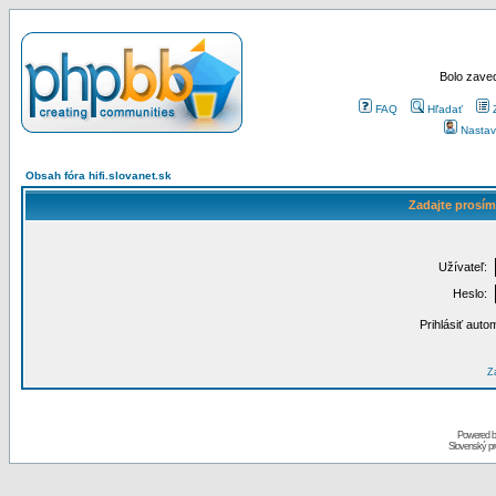
Bolo zaved
FAQ
Hľadať
Nastav
Obsah fóra hifi.slovanet.sk
Zadajte prosím
Užívateľ:
Heslo:
Prihlásiť auto
Za
Powered 
Slovenský p