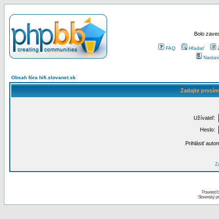
Bolo zaved
FAQ
Hľadať
Nastav
Obsah fóra hifi.slovanet.sk
Zadajte prosím
Užívateľ:
Heslo:
Prihlásiť auto
Za
Powered 
Slovenský p