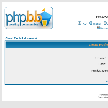
Bolo zaved
FAQ
Hľadať
Nastav
Obsah fóra hifi.slovanet.sk
Zadajte prosím
Užívateľ:
Heslo:
Prihlásiť auto
Za
Powered 
Slovenský p