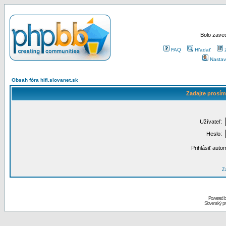
Bolo zaved
FAQ
Hľadať
Nastav
Obsah fóra hifi.slovanet.sk
Zadajte prosím
Užívateľ:
Heslo:
Prihlásiť auto
Za
Powered 
Slovenský p