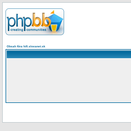
Obsah fóra hifi.slovanet.sk