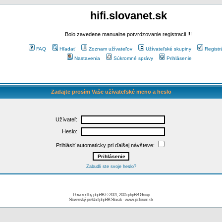
hifi.slovanet.sk
Bolo zavedene manualne potvrdzovanie registracii !!!
FAQ
Hľadať
Zoznam užívateľov
Užívateľské skupiny
Registr
Nastavenia
Súkromné správy
Prihlásenie
Zadajte prosím Vaše užívateľské meno a heslo
Užívateľ:
Heslo:
Prihlásiť automaticky pri ďalšej návšteve:
Zabudli ste svoje heslo?
Powered by
phpBB
© 2001, 2005 phpBB Group
Slovenský preklad
phpBB Slovak
-
www.pcforum.sk