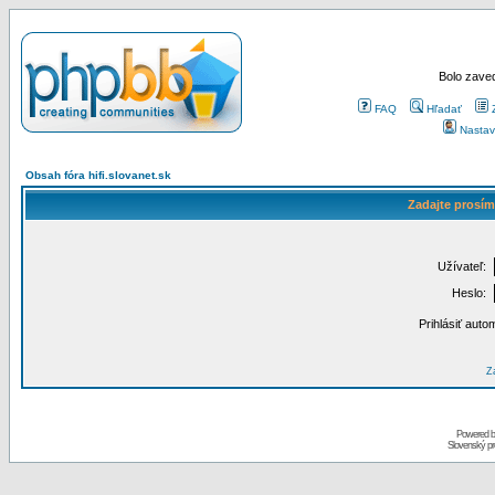
Bolo zaved
FAQ
Hľadať
Nastav
Obsah fóra hifi.slovanet.sk
Zadajte prosím
Užívateľ:
Heslo:
Prihlásiť auto
Za
Powered 
Slovenský p