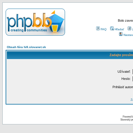
Bolo zaved
FAQ
Hľadať
Nastav
Obsah fóra hifi.slovanet.sk
Zadajte prosím
Užívateľ:
Heslo:
Prihlásiť auto
Za
Powered 
Slovenský p