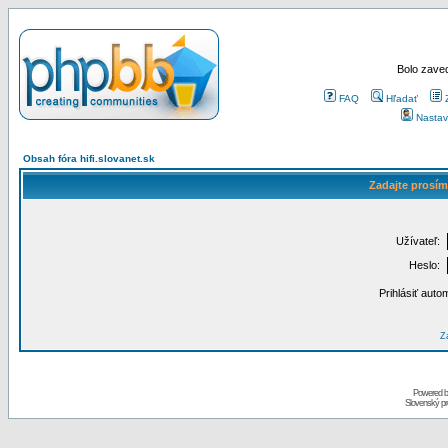
Bolo zaved
FAQ
Hľadať
Nastav
Obsah fóra hifi.slovanet.sk
Zadajte prosím
Užívateľ:
Heslo:
Prihlásiť auto
Za
Powered 
Slovenský p