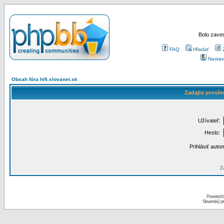
Bolo zaved
FAQ
Hľadať
Nastav
Obsah fóra hifi.slovanet.sk
Zadajte prosím
Užívateľ:
Heslo:
Prihlásiť auto
Za
Powered 
Slovenský p