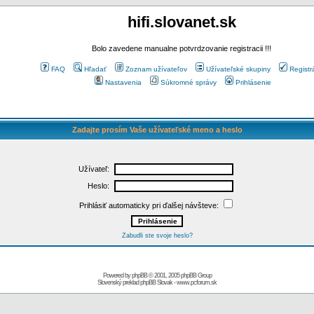
hifi.slovanet.sk
Bolo zavedene manualne potvrdzovanie registracii !!!
FAQ
Hľadať
Zoznam užívateľov
Užívateľské skupiny
Registr
Nastavenia
Súkromné správy
Prihlásenie
Zadajte prosím Vaše užívateľské meno a heslo
Užívateľ:
Heslo:
Prihlásiť automaticky pri ďalšej návšteve:
Zabudli ste svoje heslo?
Powered by
phpBB
© 2001, 2005 phpBB Group
Slovenský preklad
phpBB Slovak
-
www.pcforum.sk