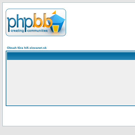
Obsah fóra hifi.slovanet.sk